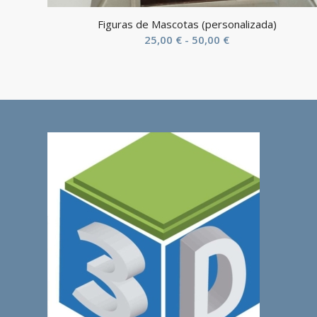
Figuras de Mascotas (personalizada)
Rango
25,00
€
-
50,00
€
de
precios:
desde
25,00 €
hasta
50,00 €