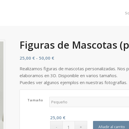
S
Figuras de Mascotas (
Rango
25,00
€
-
50,00
€
de
Realizamos figuras de mascotas personalizadas. Nos pue
precios:
elaboramos en 3D. Disponible en varios tamaños.
desde
Puedes ver algunos ejemplos en nuestras fotografías.
25,00 €
hasta
50,00 €
Tamaño
25,00
€
Añadir al carrito