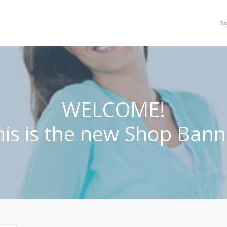
S
WELCOME!
his is the new Shop Bann