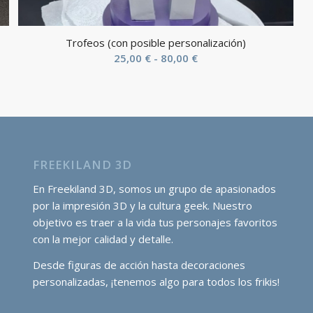
Trofeos (con posible personalización)
Rango
25,00
€
-
80,00
€
de
precios:
desde
25,00 €
hasta
80,00 €
FREEKILAND 3D
En Freekiland 3D, somos un grupo de apasionados
por la impresión 3D y la cultura geek. Nuestro
objetivo es traer a la vida tus personajes favoritos
con la mejor calidad y detalle.
Desde figuras de acción hasta decoraciones
personalizadas, ¡tenemos algo para todos los frikis!